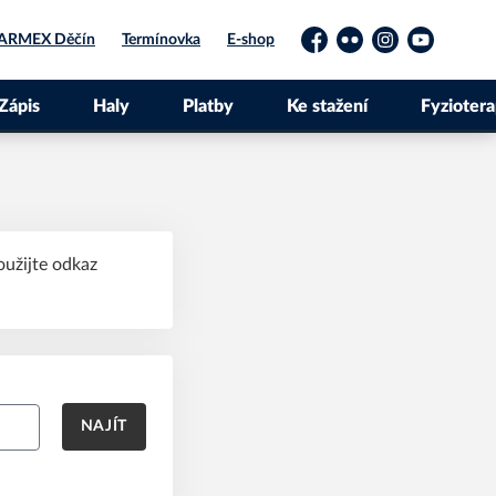
ARMEX Děčín
Termínovka
E-shop
Facebook
Flickr
Instagram
YouTube
Zápis
Haly
Platby
Ke stažení
Fyziotera
oužijte odkaz
NAJÍT