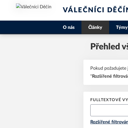
VÁLEČNÍCI DĚČÍ
O nás
Články
Týmy
Přehled v
Pokud požadujete 
"
Rozšířené filtrová
FULLTEXTOVÉ V
Rozšířené filtrován