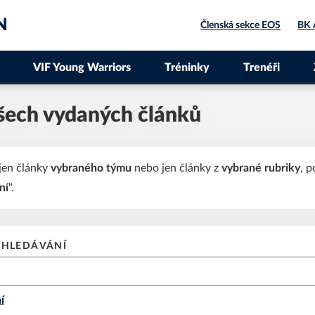
N
Členská sekce EOS
BK 
VIF Young Warriors
Tréninky
Trenéři
šech vydaných článků
jen články
vybraného týmu
nebo jen články z
vybrané rubriky
, p
ní
".
YHLEDÁVÁNÍ
í