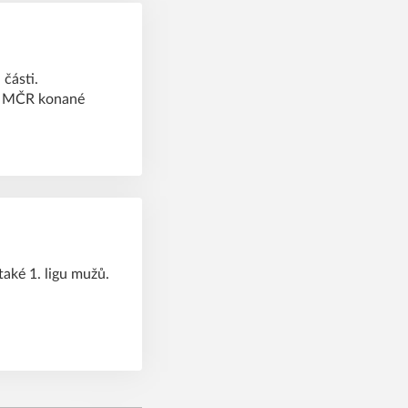
 části.
 a MČR konané
také 1. ligu mužů.