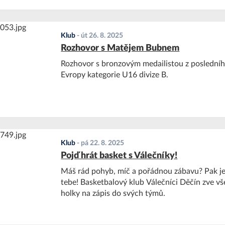
Klub
-
út 26. 8. 2025
Rozhovor s Matějem Bubnem
Rozhovor s bronzovým medailistou z posledníh
Evropy kategorie U16 divize B.
Klub
-
pá 22. 8. 2025
Pojď hrát basket s Válečníky!
Máš rád pohyb, míč a pořádnou zábavu? Pak je
tebe! Basketbalový klub Válečníci Děčín zve v
holky na zápis do svých týmů.