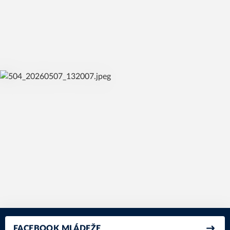
čt 25. 6. 2026
Informace pro rodiče Soustředění Varnsdorf 2026
chlapecká složka + Tleskačky
čt 7. 5. 2026
FACEBOOK MLÁDEŽE
9TEEN FINALS míří do Děčína. Vrchol mládežnického