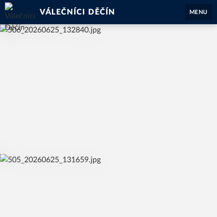
VÁLEČNÍCI DĚČÍN
MENU
čt 25. 6. 2026
Informace pro rodiče Soustředění Lovosice 2026 dívčí
složka