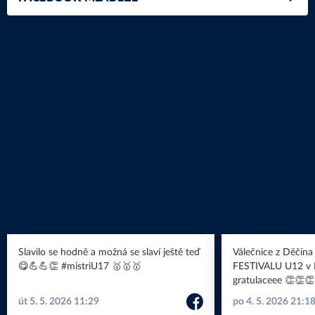
basketbalu je tady!
Slavilo se hodně a možná se slaví ještě teď
Válečnice z Děčín
😋💪💪👏 #mistriU17 🥇🥇🥇
FESTIVALU U12 v P
gratulaceee 👏👏👏
út 5. 5. 2026 11:29
po 4. 5. 2026 21:1