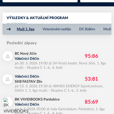
VÝSLEDKY & AKTUÁLNÍ PROGRAM
Muži 1. liga
Veteránské naděje
DC Ballers
Muži S
Poslední zápasy
BC Nový Jičín
95:86
Válečníci Děčín
pá 20. 3. 2026 19:00
@
SH Krytý bazén, Nový Jičín
,
1. liga
mužů - Skupina C 1.-6., 6. kolo
Válečníci Děčín
53:81
SKB FASTAV Zlín
pá 13. 3. 2026 19:30
@
ARMEX ENERGY Sportcentrum,
Děčín 1
,
1. liga mužů - Skupina C 1.-6., 5. kolo
BK VIVIDBOOKS Pardubice
85:69
Válečníci Děčín
pá 6. 3. 2026 20:00
@
hala Gymnázium, Pardubice
,
1. liga
mužů - Skupina C 1.-6., 4. kolo