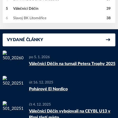
5
Válečníci Děčín
39
6
Slavoj BK Litoměřice
38
VYDANÉ ČLÁNKY
po 5. 1. 2026
Válečníci Děčín na turnaji Petera Trophy 2025
út 16. 12. 2025
Pohárové El Nordico
čt 4. 12. 2025
Válečníci Děčín vybojovali na CEYBL U13 v
Plzni třetí místo