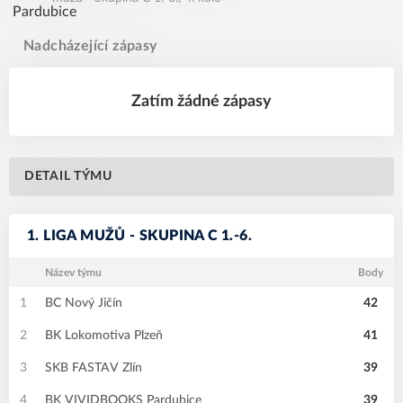
Nadcházející zápasy
Zatím žádné zápasy
DETAIL TÝMU
1. LIGA MUŽŮ - SKUPINA C 1.-6.
Název týmu
Body
1
BC Nový Jičín
42
2
BK Lokomotiva Plzeň
41
3
SKB FASTAV Zlín
39
4
BK VIVIDBOOKS Pardubice
39