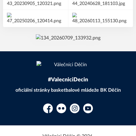
#ValecniciDecin
oficiální stránky basketbalové mládeže BK Děčín
Facebook
Flickr
Instagram
YouTube