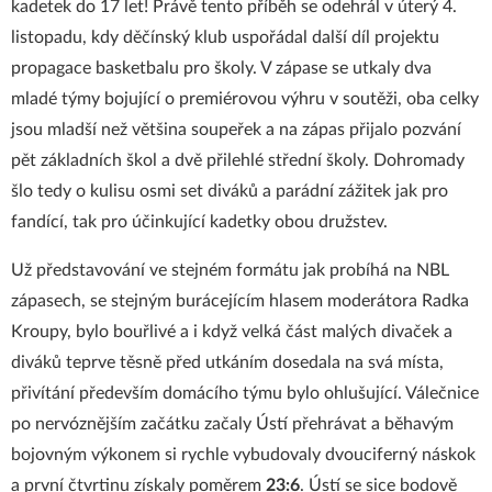
kadetek do 17 let! Právě tento příběh se odehrál v úterý 4.
listopadu, kdy děčínský klub uspořádal další díl projektu
propagace basketbalu pro školy. V zápase se utkaly dva
mladé týmy bojující o premiérovou výhru v soutěži, oba celky
jsou mladší než většina soupeřek a na zápas přijalo pozvání
pět základních škol a dvě přilehlé střední školy. Dohromady
šlo tedy o kulisu osmi set diváků a parádní zážitek jak pro
fandící, tak pro účinkující kadetky obou družstev.
Už představování ve stejném formátu jak probíhá na NBL
zápasech, se stejným burácejícím hlasem moderátora Radka
Kroupy, bylo bouřlivé a i když velká část malých divaček a
diváků teprve těsně před utkáním dosedala na svá místa,
přivítání především domácího týmu bylo ohlušující. Válečnice
po nervóznějším začátku začaly Ústí přehrávat a běhavým
bojovným výkonem si rychle vybudovaly dvouciferný náskok
a první čtvrtinu získaly poměrem
23:6
. Ústí se sice bodově