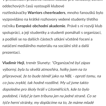
oddechových časů vystoupili klubové
roztleskávačky
Warriors cheerleaders
, mnoho fanoušků bylo
vyzpovídáno na krátké rozhovory vedené studenty třetího
ročníku
Evropské obchodní akademie
. Právě s ní rozvíjí klub
spolupráci, a její studentky a studenti pomáhali s organizací,
a podíleli se na dalších částech utkání včetěně focení a
natáčení mediálního materiálu na sociální sítě a další
prezentaci.
Vladimír Hejl
, trenér Slunety:
"Organizačně byl zápas
výborný, byla tu skvělá atmosféra, holky jsem na to
připravoval, že to bude téměř jako na NBL - oproti tomu, na
co jsou zvyklé, tak hodně rozdílné. My už jsme takto
dopoledne pro školy hráli v Litoměřicích, kde to bylo
podobné, i když je tam tribuna jen na jedné straně. Co se
týče herní stránky, my doplácíme na to, že máme mladé