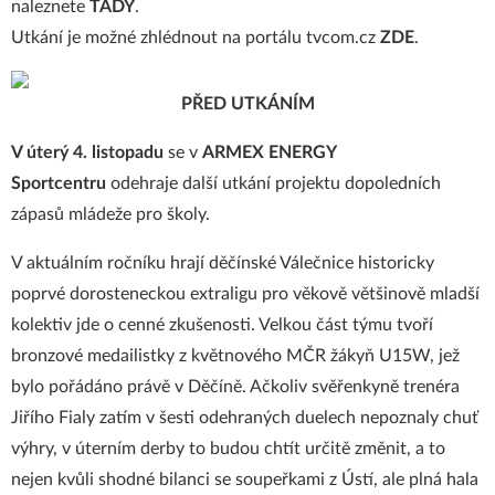
naleznete
TADY
.
Utkání je možné zhlédnout na portálu tvcom.cz
ZDE
.
PŘED UTKÁNÍM
V úterý 4. listopadu
se v
ARMEX ENERGY
Sportcentru
odehraje další utkání projektu dopoledních
zápasů mládeže pro školy.
V aktuálním ročníku hrají děčínské Válečnice historicky
poprvé dorosteneckou extraligu pro věkově většinově mladší
kolektiv jde o cenné zkušenosti. Velkou část týmu tvoří
bronzové medailistky z květnového MČR žákyň U15W, jež
bylo pořádáno právě v Děčíně. Ačkoliv svěřenkyně trenéra
Jiřího Fialy zatím v šesti odehraných duelech nepoznaly chuť
výhry, v úterním derby to budou chtít určitě změnit, a to
nejen kvůli shodné bilanci se soupeřkami z Ústí, ale plná hala