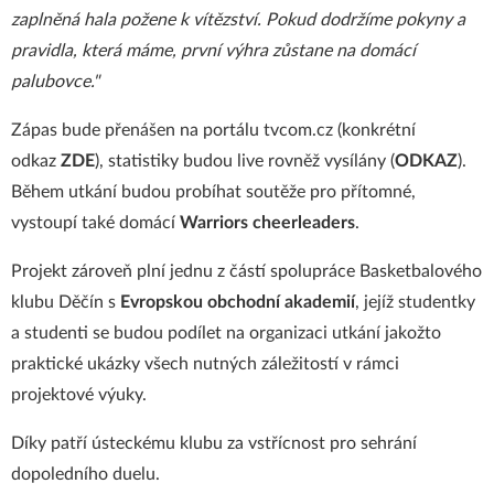
zaplněná hala požene k vítězství. Pokud dodržíme pokyny a
pravidla, která máme, první výhra zůstane na domácí
palubovce."
Zápas bude přenášen na portálu tvcom.cz (konkrétní
odkaz
ZDE
), statistiky budou live rovněž vysílány (
ODKAZ
).
Během utkání budou probíhat soutěže pro přítomné,
vystoupí také domácí
Warriors cheerleaders
.
Projekt zároveň plní jednu z částí spolupráce Basketbalového
klubu Děčín s
Evropskou obchodní akademií
, jejíž studentky
a studenti se budou podílet na organizaci utkání jakožto
praktické ukázky všech nutných záležitostí v rámci
projektové výuky.
Díky patří ústeckému klubu za vstřícnost pro sehrání
dopoledního duelu.