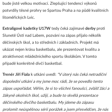
bude jistě velkou motivací. Zlepšující tendenci výkonů
potvrdily těsné prohry se Spartou Praha a na půdě kvalitních
litoměřických Lvic.
Extraligové kadetky U17W
tedy čeká zajímavé
derby
proti
Slunetě Ústí nad Labem, pozvání na zápas přijalo několik
děčínských škol, a to středních i základních. Projekt má
ukázat nejen krásu basketbalu, ale prezentovat kvalitu a
atraktivnost mládežnického sportu školákům. V tomto
případě konkrétně dívčí basketbal.
Trenér Jiří Fiala
k utkání uvedl:
"V úterý nás čeká netradiční
dopolední utkání a my jsme moc rádi, že se povedlo tento
zápas uspořádat. Věřím, že si to všichni fanoušci, zvlášť žáci a
žákyně okolních škol, užijí, a bude to skvělá prezentace
děčínského dívčího basketbalu. My jdeme do zápasu
prolomit neúspěšnou sérii porážek a jsem přesvědčen, že nás