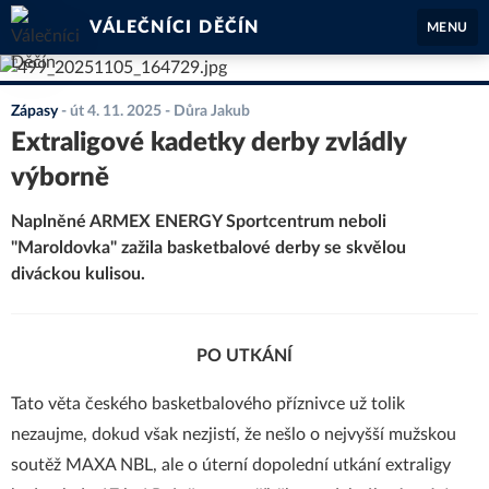
VÁLEČNÍCI DĚČÍN
MENU
Zápasy
-
út 4. 11. 2025
- Důra Jakub
Extraligové kadetky derby zvládly
výborně
Naplněné ARMEX ENERGY Sportcentrum neboli
"Maroldovka" zažila basketbalové derby se skvělou
diváckou kulisou.
PO UTKÁNÍ
Tato věta českého basketbalového příznivce už tolik
nezaujme, dokud však nezjistí, že nešlo o nejvyšší mužskou
soutěž MAXA NBL, ale o úterní dopolední utkání extraligy