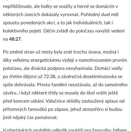
nepřibližovalo, ale holky se snažily a herně se domácím v
některých úsecích dokázaly vyrovnat. Pohledný duel měl
spoustu povedených akcí, a to jak individuálních, tak i
kolektivního pojetí. Děčín zvládl do poločasu navýšit vedení
na
48:27
.
Po změně stran už místy byla znát trochu únava, možná i
díky velkému energetickému výdeji v namotivovaném prvním
poločasu, ale divácká podpora nevyhasínala. Domácí vedly
po třetím dějství už 72:38, a závěrečná desetiminutovka se
spíše dohrávala. Přesto fandění neustávalo, až do samotného
závěru, i když některé třídy se musely do škol vrátit ještě
před koncem utkání. Válečnice sklidily zasloužený aplaus od
přítomných fanoušků po zápase, jehož atmosféru si budou
jistě nějaký čas pamatovat.
V přestávkách proběhlo několik soutěží pro fanoušky, během