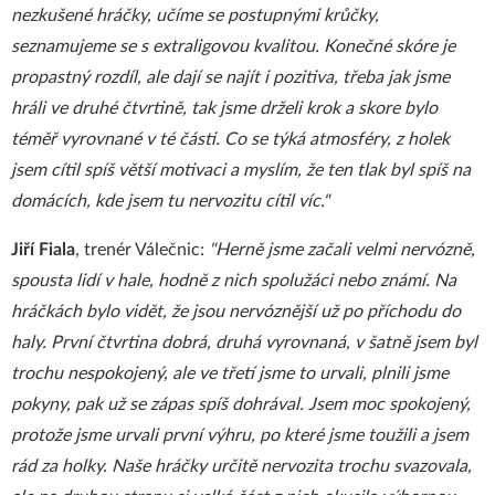
nezkušené hráčky, učíme se postupnými krůčky,
seznamujeme se s extraligovou kvalitou. Konečné skóre je
propastný rozdíl, ale dají se najít i pozitiva, třeba jak jsme
hráli ve druhé čtvrtině, tak jsme drželi krok a skore bylo
téměř vyrovnané v té části. Co se týká atmosféry, z holek
jsem cítil spíš větší motivaci a myslím, že ten tlak byl spíš na
domácích, kde jsem tu nervozitu cítil víc."
Jiří Fiala
, trenér Válečnic:
"Herně jsme začali velmi nervózně,
spousta lidí v hale, hodně z nich spolužáci nebo známí. Na
hráčkách bylo vidět, že jsou nervóznější už po příchodu do
haly. První čtvrtina dobrá, druhá vyrovnaná, v šatně jsem byl
trochu nespokojený, ale ve třetí jsme to urvali, plnili jsme
pokyny, pak už se zápas spíš dohrával. Jsem moc spokojený,
protože jsme urvali první výhru, po které jsme toužili a jsem
rád za holky. Naše hráčky určitě nervozita trochu svazovala,