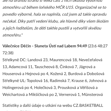
ale na druhou stranu si velká část z nich okusila výbornou
atmosféru už během loňského MČR U15. Organizačně se to
povedlo výborně, hala se naplnila, což jsem až takle opravdu
nečekal. Díky patří vedení klubu, ale hlavně díky všem školám
a jejich ředitelům, že děti takhle pustili a vytvořili skvělou
atmosféru."
Válečnice Děčín - Sluneta Ústí nad Labem 94:49
(23:6 48:27
72:38)
Střelkyně DC: Landová 23, Maurencová 18, Nevečeřalová
13, Adamcová 11, Tauscheová 8, Činková 7, Jägrová a
Houserová a Hejnová po 4, Kožená 2, Burdová a Dobošová
Střelkyně UL: Topolová 16, Radimská 7, Krause 6, Johnová a
Holingerová po 4, Holečková 3, Prousková a Věříšová a
Weichartová a Mikšíčková po 2, Vernerová 1, Münsterová
Statistiky a další údaje o utkání na webu CZ.BASKETBALL