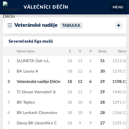
VÁLEČNÍCI DĚČÍN
MENU
Veteránské naděje
TABULKA
Severočeská liga mužů
Název týmu
Z
V
P
Body
Skóre
1
SLUNETA Ústí n.L.
18
13
5
31
1313:10
2
BA Louny A
18
12
6
30
1278:11
3
Veteránské naděje Děčín
18
12
6
29
1198:11
4
TJ Slovan Varnsdorf A
18
11
7
29
1440:14
5
BK Teplice
18
10
8
28
1291:11
6
BK Levharti Chomutov
18
10
8
28
1246:12
7
Slavoj BK Litoměřice C
18
9
9
27
1255:12