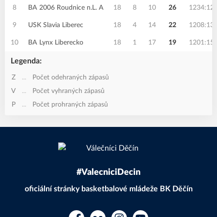
8
BA 2006 Roudnice n.L. A
18
8
10
26
1234:12
9
USK Slavia Liberec
18
4
14
22
1208:13
10
BA Lynx Liberecko
18
1
17
19
1201:15
Legenda:
Z
...
Počet odehraných zápasů
V
...
Počet vyhraných zápasů
P
...
Počet prohraných zápasů
#ValecniciDecin
oficiální stránky basketbalové mládeže BK Děčín