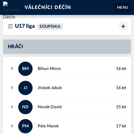
VÁLEČNÍCI DĚČÍN
MENU
U17 liga
SOUPISKA
HRÁČI
#
BM
Bihun
Miron
16 let
#
JJ
Jirásek
Jakub
16 let
#
ND
Novák
David
15 let
#
PM
Pém
Marek
17 let