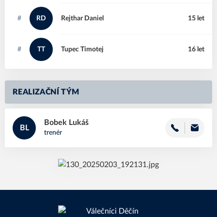
#
RD
Rejthar
Daniel
15 let
#
TT
Tupec
Timotej
16 let
REALIZAČNÍ TÝM
Bobek
Lukáš
BL
trenér