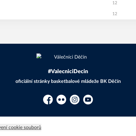
12
12
#ValecniciDecin
oficiální stránky basketbalové mládeže BK Děčín
Facebook
Flickr
Instagram
YouTube
ení cookie souborů