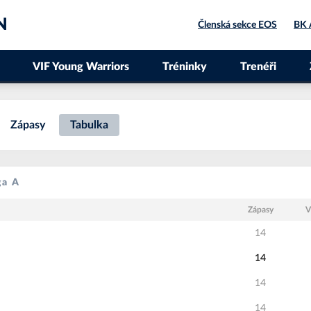
N
Členská sekce EOS
BK 
VIF Young Warriors
Tréninky
Trenéři
Zápasy
Tabulka
ga A
Zápasy
V
14
14
14
14