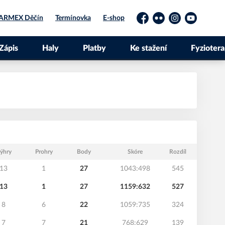
ARMEX Děčín
Termínovka
E-shop
Facebook
Flickr
Instagram
YouTube
Zápis
Haly
Platby
Ke stažení
Fyziotera
ýhry
Prohry
Body
Skóre
Rozdíl
13
1
27
1043:498
545
13
1
27
1159:632
527
8
6
22
1059:735
324
7
7
21
768:629
139