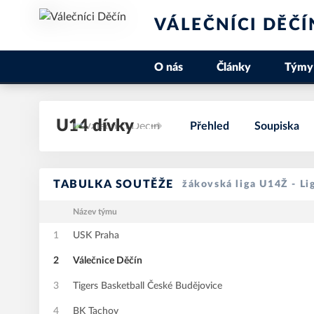
VÁLEČNÍCI DĚČÍ
O nás
Články
Týmy
U14 dívky
Přehled
Soupiska
TABULKA SOUTĚŽE
žákovská liga U14Ž - Li
Název týmu
1
USK Praha
2
Válečnice Děčín
3
Tigers Basketball České Budějovice
4
BK Tachov