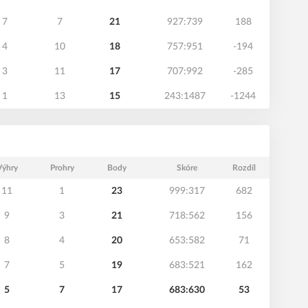
7
7
21
927:739
188
4
10
18
757:951
-194
3
11
17
707:992
-285
1
13
15
243:1487
-1244
Výhry
Prohry
Body
Skóre
Rozdíl
11
1
23
999:317
682
9
3
21
718:562
156
8
4
20
653:582
71
7
5
19
683:521
162
5
7
17
683:630
53