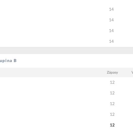
14
14
14
14
upina B
Zápasy
12
12
12
12
12