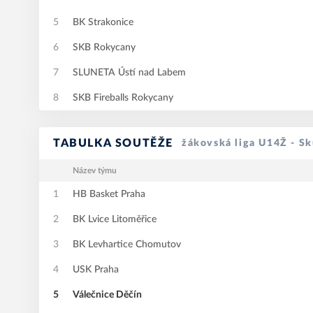
5
BK Strakonice
6
SKB Rokycany
7
SLUNETA Ústí nad Labem
8
SKB Fireballs Rokycany
TABULKA SOUTĚŽE
žákovská liga U14Ž - Sk
Název týmu
1
HB Basket Praha
2
BK Lvice Litoměřice
3
BK Levhartice Chomutov
4
USK Praha
5
Válečnice Děčín