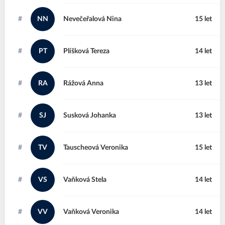
#
NN
Nevečeřalová
Nina
15 let
#
PT
Plíšková
Tereza
14 let
#
RA
Rážová
Anna
13 let
#
SJ
Susková
Johanka
13 let
#
TV
Tauscheová
Veronika
15 let
#
VS
Vaňková
Stela
14 let
#
VV
Vaňková
Veronika
14 let