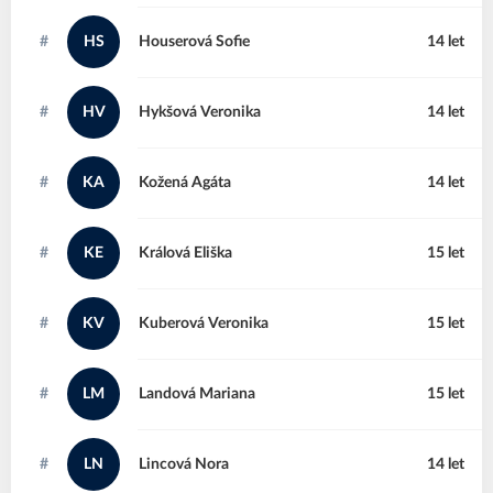
#
HS
Houserová
Sofie
14 let
#
HV
Hykšová
Veronika
14 let
#
KA
Kožená
Agáta
14 let
#
KE
Králová
Eliška
15 let
#
KV
Kuberová
Veronika
15 let
#
LM
Landová
Mariana
15 let
#
LN
Lincová
Nora
14 let