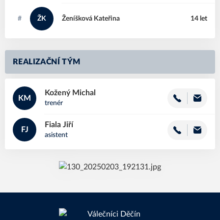
#
ŽK
Ženíšková
Kateřina
14 let
REALIZAČNÍ TÝM
Kožený
Michal
KM
trenér
Fiala
Jiří
FJ
asistent