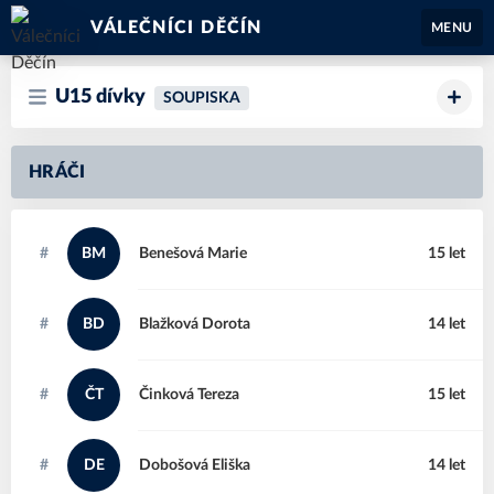
VÁLEČNÍCI DĚČÍN
MENU
U15 dívky
SOUPISKA
HRÁČI
#
BM
Benešová
Marie
15 let
#
BD
Blažková
Dorota
14 let
#
ČT
Činková
Tereza
15 let
#
DE
Dobošová
Eliška
14 let