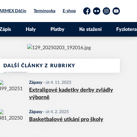
ARMEX Děčín
Termínovka
E-shop
Facebook
Flickr
Instagram
YouTube
Zápis
Haly
Platby
Ke stažení
Fyziotera
DALŠÍ ČLÁNKY Z RUBRIKY
Zápasy
-
út 4. 11. 2025
Extraligové kadetky derby zvládly
výborně
Zápasy
-
út 4. 2. 2025
Basketbalové utkání pro školy