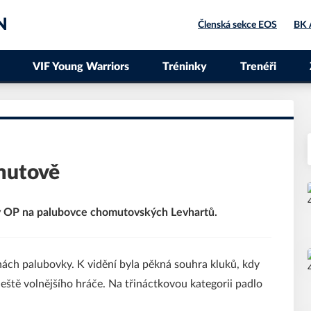
N
Členská sekce EOS
BK 
VIF Young Warriors
Tréninky
Trenéři
mutově
ny OP na palubovce chomutovských Levhartů.
nách palubovky. K vidění byla pěkná souhra kluků, kdy
ještě volnějšího hráče. Na třináctkovou kategorii padlo