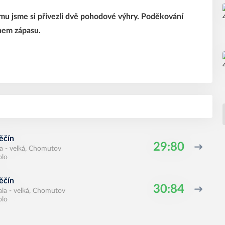
u jsme si přivezli dvě pohodové výhry. Poděkování
hem zápasu.
ěčín
29:80
a - velká, Chomutov
olo
ěčín
30:84
ala - velká, Chomutov
olo