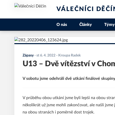
VÁLEČNÍCI DĚČÍ
O nás
Články
Týmy
Zápasy
-
st 6. 4. 2022
- Kroupa Radek
U13 – Dvě vítězství v Cho
V sobotu jsme odehráli dvě utkání finálové skupi
V průběhu obou utkání jsme byli lepší na obou stra
několikrát už jsme mohli zakončovat, ale našli jsme 
na obou stranách i poměrně dost trojek.