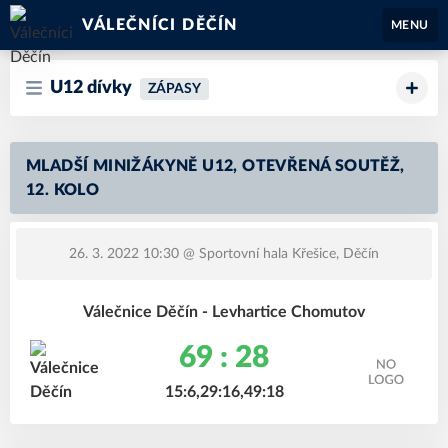
VÁLEČNÍCI DĚČÍN
MENU
U12 dívky
ZÁPASY
MLADŠÍ MINIŽÁKYNĚ U12, OTEVŘENÁ SOUTĚŽ,
12. KOLO
26. 3. 2022 10:30
@ Sportovní hala Křešice, Děčín
Válečnice Děčín - Levhartice Chomutov
69 : 28
15:6,29:16,49:18