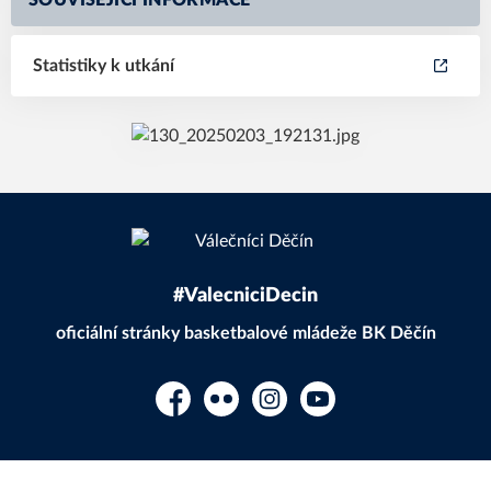
SOUVISEJÍCÍ INFORMACE
Statistiky k utkání
#ValecniciDecin
oficiální stránky basketbalové mládeže BK Děčín
Facebook
Flickr
Instagram
YouTube