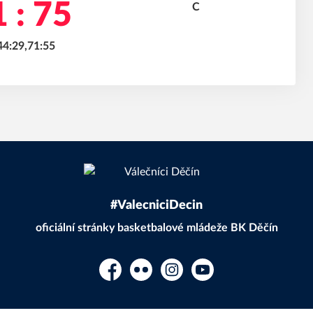
 : 75
44:29,71:55
#ValecniciDecin
oficiální stránky basketbalové mládeže BK Děčín
Facebook
Flickr
Instagram
YouTube