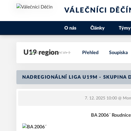
VÁLEČNÍCI DĚČÍ
O nás
Články
Týmy
U19 region
Přehled
Soupiska
NADREGIONÁLNÍ LIGA U19M - SKUPINA D
7. 12. 2025 10:00
@ Mond
BA 2006´ Roudnice 