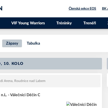
N
Členská sekce EOS
BK 
VIF Young Warriors
Tréninky
Trenéři
Zápasy
Tabulka
, 10. KOLO
i Arena, Roudnice nad Labem
n.L. - Válečníci Děčín C