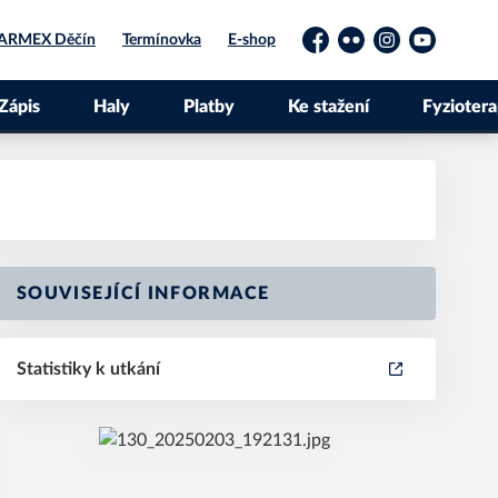
ARMEX Děčín
Termínovka
E-shop
Facebook
Flickr
Instagram
YouTube
Zápis
Haly
Platby
Ke stažení
Fyziotera
SOUVISEJÍCÍ INFORMACE
Statistiky k utkání