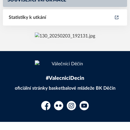
SOUVISEJÍCÍ INFORMACE
Statistiky k utkání
#ValecniciDecin
oficiální stránky basketbalové mládeže BK Děčín
Facebook
Flickr
Instagram
YouTube