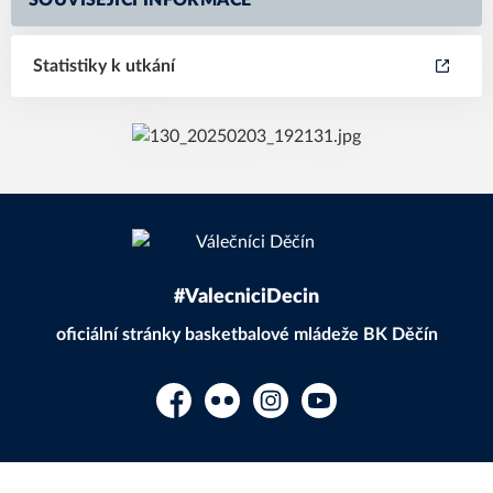
SOUVISEJÍCÍ INFORMACE
Statistiky k utkání
#ValecniciDecin
oficiální stránky basketbalové mládeže BK Děčín
Facebook
Flickr
Instagram
YouTube