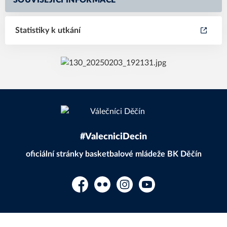
SOUVISEJÍCÍ INFORMACE
Statistiky k utkání
#ValecniciDecin
oficiální stránky basketbalové mládeže BK Děčín
Facebook
Flickr
Instagram
YouTube