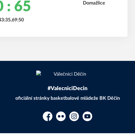
 : 65
43:35,69:50
#ValecniciDecin
oficiální stránky basketbalové mládeže BK Děčín
Facebook
Flickr
Instagram
YouTube