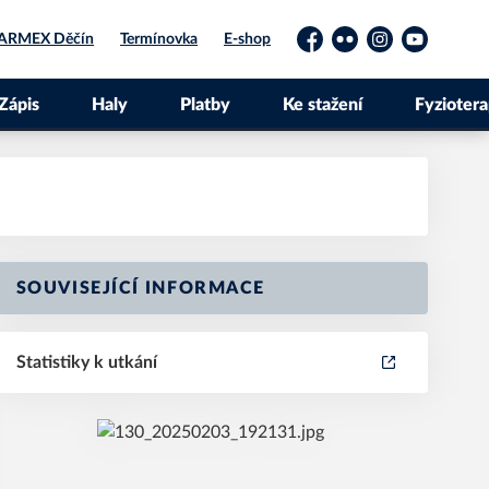
ARMEX Děčín
Termínovka
E-shop
Facebook
Flickr
Instagram
YouTube
Zápis
Haly
Platby
Ke stažení
Fyziotera
SOUVISEJÍCÍ INFORMACE
Statistiky k utkání