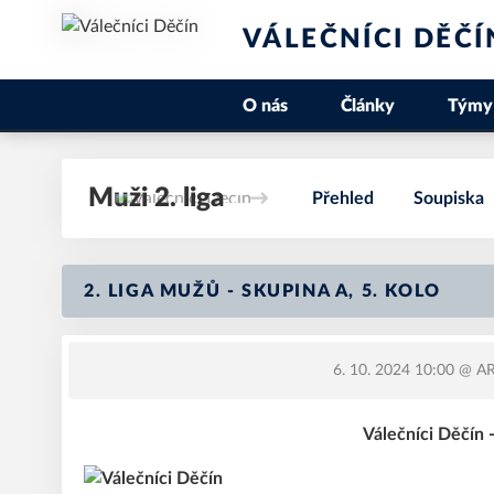
VÁLEČNÍCI DĚČÍ
O nás
Články
Týmy
Muži 2. liga
Přehled
Soupiska
2. LIGA MUŽŮ - SKUPINA A, 5. KOLO
6. 10. 2024 10:00
@ AR
Válečníci Děčín 