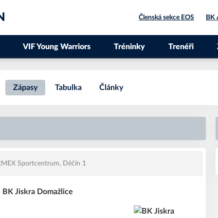
N
Členská sekce EOS
BK 
VIF Young Warriors
Tréninky
Trenéři
Zápasy
Tabulka
Články
MEX Sportcentrum, Děčín 1
- BK Jiskra Domažlice