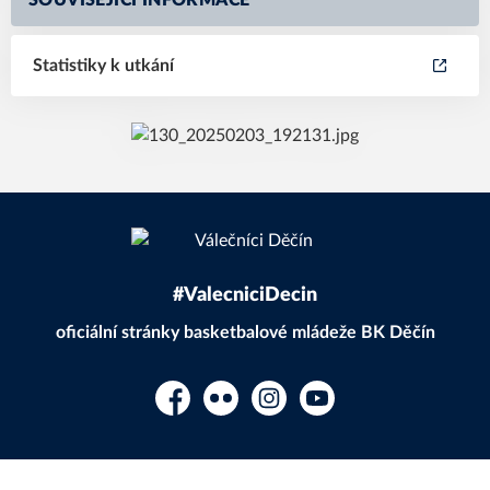
SOUVISEJÍCÍ INFORMACE
Statistiky k utkání
#ValecniciDecin
oficiální stránky basketbalové mládeže BK Děčín
Facebook
Flickr
Instagram
YouTube